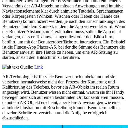
detaillierter Anweisungen. Für bessere Interaktion und einfacheres
Verständnis der AR-Umgebung müssen Anweisungen und intuitive
Navigationselemente klar durch animierte Tutorials, Sprachansagen
oder Körpergesten (Winken, Wischen oder Heben der Hände des
Benutzers) kommuniziert werden, je nach den Einschränkungen des
Benutzers und dem Kontext, in dem die App verwendet wird. Wenn
der Benutzer Abstand zum Gerät halten muss, sollte die App nicht
verlangen, dass er Textanweisungen liest oder den Bildschirm
berührt, um mit der Benutzeroberfläche zu interagieren. Ein Beispiel
ist die Fitness-App Places-AS, bei der die Stimme des Benutzers die
Benutzer anweist, ihre Hände zu heben, um eine AR-Sitzung zu
starten, anstatt den Bildschirm zu berühren.
Quelle:
Link
AR-Technologie ist für viele Benutzer noch unbekannt und sie
verstehen normalerweise nicht den Prozess der Kartierung und
Kalibrierung des Telefons, bevor ein AR-Objekt im realen Raum
angezeigt wird. Benutzer wissen nicht einmal, warum sie ihr Handy
bewegen oder sich auf einen bestimmten Ort konzentrieren müssen,
damit ein AR-Objekt erscheint, aber klare Anweisungen wie eine
animierte Illustration mit Beschreibung können Benutzern helfen,
einzelne Schritte zu verstehen und die Aufgabe erfolgreich
abzuschließen.