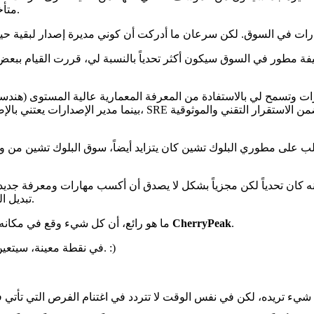
متأخراً جداً للحاق بجميع الابتكارات التكنولوجية. لذا قمت بتحليلات مختلفة.
 مطور في السوق سيكون أكثر تحدياً بالنسبة لي، قررت القيام ببعض ال
 القول أنه كان تحدياً لكن مجزياً بشكل لا يصدق أن أكسب مهارات ومعرفة جد
تبديل السياق، مطاردة الناس للحصول على موافقاتهم أو إكمال المهام وهكذا.
.
CherryPeak
ما هو رائع، أن كل شيء وقع في مكانه ويمكنني الاستمرار في تعزيز شغفي الريادي والإداري المتزايد هنا في
في نقطة معينة، سيتعين على الأرجح اتخاذ قرار مهم مرة أخرى. ولدي بالفعل تخميني السري. :)