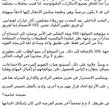
بحث الداخلي. بعد التحدث مع زملاء مختلفين، أثار خياران اهتمامي.
الانضمام إما لفريق SRE أو فريق تطوير البلوك تشين.
وبعد التفكير في الأمر توصلت إلى استنتاج أن SRE (هندسة موثوقية الموقع) سيكون أنسب لي. هذه الوظيفة مرتبطة ارتباطاً وثيقاً بإدارة الإصدارات وتسمح لي بالاستفادة من المعرفة المعمارية عالية المستوى
المكتسبة للتطبيقات وأصحاب المصلحة (بينما مدير الإصدارات يعتني بالإصدارات من وجهة نظر عملية، SRE يضمن الاستقرار التقني والموثوقية). وSRE ليس فقط حول البرمجة. أجدها أيضاً أكثر منطقية واتساعاً
بدلاً من التركيز فقط على تطبيق واحد ومبادئ لغة البرمجة القوية.
بالإضافة إلى ذلك، من المتوقع أن ينمو الطلب على مطوري SRE عبر مختلف الصناعات، مما يجعلها مجالاً واعداً لمتابعته. رغم أن الطلب على مطوري البلوك تشين كان يتزايد أيضاً، سوق البلوك تشين من وجهة
نظري لا يزال محدوداً في الوقت الحالي.
يدة يومياً. علاوة على ذلك، أستمتع بغياب التقويم المزدحم بالاجتماعات،
نصيحة ختامية؟