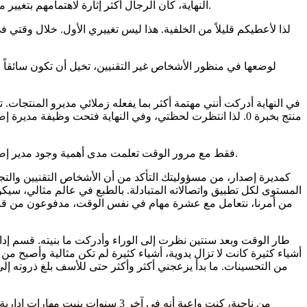
النهاية، كان الرجال أكثر إثارة لاهتمامهم بتغيير مساري المهني الأخير. نعم، في وقت بناء الشركة قررت تغيير الدور. قد يقول شخص ما أنني مفرطة التحفيز، أنا ببساطة أحب أن أكون نشطة.
لذا لأعطيكم قليلاً من الخلفية. هذا ليس تغييري الأول. خلال وقتي
لوضعها في منظور الأشخاص غير التقنيين، تخيل أن تكون سائقاً وت
في النهاية أدركت أنني مهتمة أكثر بما يفعله زملائي مديرو المنتجا
منتج بخبرة 0. لذا انتظرت لحظتي، وفي النهاية فتحت وظيفة 
فقط مع مرور الوقت تعلمت مدى أهمية وجود مدير إصدار جيد لشركة تقنية، خاصة إذا كانت فرق مختلفة تبني أجزاء مختلفة من التطبيقات "باستقلال" مع الكثير من التبعيات المتبادلة في الخلفية.
كمديرة إصدار، من مسؤوليتك التأكد من أن الأشخاص التقنيين والتجا
المستوى لكل تطبيق واتصالاته المتبادلة. بالطبع في عالم مثالي، سيك
من أمرنا، نتعامل مع عشرة مهام في نفس الوقت، مدفوعون من قبل ا
أشياء كثيرة كانت لا تزال يدوية، أشياء كثيرة لم تكن مثالية وأصبح 
من التحسينات. ما بدأ يزعجني أكثر وأكثر حتى للأسف بلغ ذروته إ
من ناحية، كنت واعية أنه في آخر