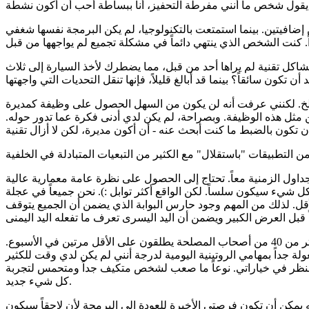
إضافيتين. بينما استمتعت بالتكنولوجيا، لم يكن البرمجة نفسها شغفي
مشاكل تقنية لم يراها أحد من قبل، مما يضطرك لأخذ السيارة إلى ثلاث
ة إلخ. لكنني عرفت أنه لن يكون من السهل الحصول على وظيفة كمديرة
ا عن مثل هذه الوظيفة. وبصراحة، لم يكن لدي أدنى فكرة عما تدور حوله.
داول الزمنية معاً. تحتاج إلى الحصول على نظرة عامة معمارية عالية
ل شيء سيكون سلساً. لكن الواقع أكثر توابل :). نحن جميعاً في عجلة
قل. لذلك من المهم وجود حارس البوابة الذي يضمن أن الجميع يتوقف
طار الوقت وبعد سنتين نظرت إلى الوراء وأدركت ما بنيته. قسم إدارة الإصدارات الذي في البداية خدم 4 تطبيقات، الآن لأكثر من 20 مع أكثر من 40 من أصحاب المصلحة يطلقون على الأقل مرتين في الأسبوع.
 جداً بمهامي الروتينية اليومية لدرجة أنني لم يكن لدي وقت للكثير
 والنظر في خياراتي. نوعاً ما صعب لشخص متكيف جداً ومتحمس لتجربة
كل شيء جديد.
خرى عرفت أنه يمكن أن تكون فرصتي الأخيرة للعودة إلى البرمجة لأن لاحقاً سيكون