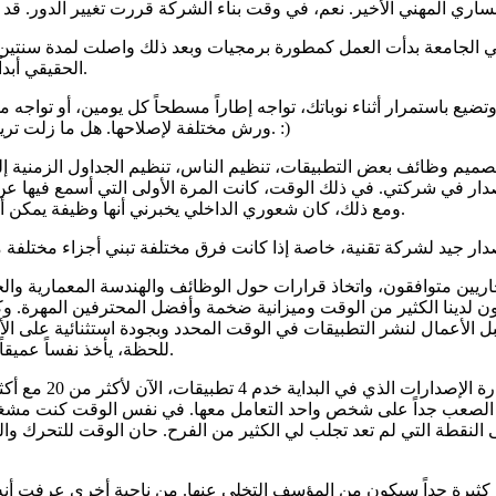
 في الجامعة بدأت العمل كمطورة برمجيات وبعد ذلك واصلت لمدة سنتين 
الحقيقي أبداً. كنت الشخص الذي ينتهي دائماً في مشكلة تجميع لم يواجهها من قبل.
ضيع باستمرار أثناء نوباتك، تواجه إطاراً مسطحاً كل يومين، أو تواجه 
ورش مختلفة لإصلاحها. هل ما زلت تريد أن تكون سائقاً؟ بينما قد أبالغ قليلاً، فإنها تنقل التحديات التي واجهتها. :)
ت. تصميم وظائف بعض التطبيقات، تنظيم الناس، تنظيم الجداول الزمني
مديرة إصدار في شركتي. في ذلك الوقت، كانت المرة الأولى التي أسمع فيه
ومع ذلك، كان شعوري الداخلي يخبرني أنها وظيفة يمكن أن تكون بالضبط ما كنت أبحث عنه - أن أكون مديرة، لكن لا أزال تقنية.
ريين متوافقون، واتخاذ قرارات حول الوظائف والهندسة المعمارية والج
ون لدينا الكثير من الوقت وميزانية ضخمة وأفضل المحترفين المهرة. وك
لأعمال لنشر التطبيقات في الوقت المحدد وبجودة استثنائية على الأ
للحظة، يأخذ نفساً عميقاً قبل العرض الكبير ويضمن أن اليد اليسرى تعرف ما تفعله اليد اليمنى.
من الصعب جداً على شخص واحد التعامل معها. في نفس الوقت كنت مشغولة
لى النقطة التي لم تعد تجلب لي الكثير من الفرح. حان الوقت للتحرك
 3 سنوات بنيت مهارات إدارية كثيرة جداً سيكون من المؤسف التخلي عنها. من ناحية أ