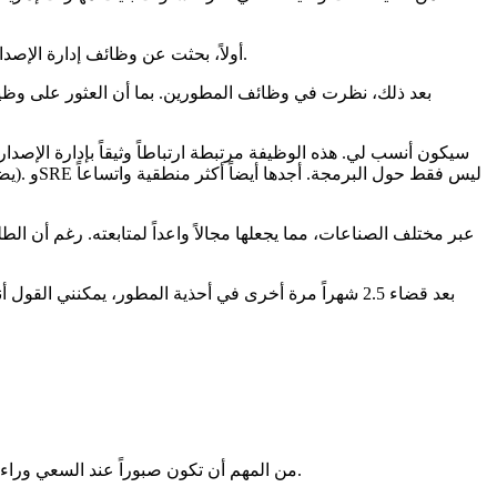
أولاً، بحثت عن وظائف إدارة الإصدارات في السوق. لكن سرعان ما أدركت أن كوني مديرة إصدار لبقية حياتي قد لا يكون مرضياً، وهي وظيفة يمكنني الانتقال إليها لاحقاً بسهولة.
بعد ذلك، نظرت في وظائف المطورين. بما أن العثور على وظيفة
بعد قضاء 2.5 شهراً مرة أخرى في أحذية المطور، يمكنني
من المهم أن تكون صبوراً عند السعي وراء شيء تريده، لكن في نفس الوقت لا تتردد في اغتنام الفرص التي تأتي في طريقك. لا تدع شخصاً آخر يغتنم الفرصة التي كان بإمكانك اغتنامها.