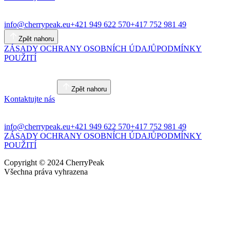
info@cherrypeak.eu
+421 949 622 570
+417 752 981 49
Zpět nahoru
ZÁSADY OCHRANY OSOBNÍCH ÚDAJŮ
PODMÍNKY
POUŽITÍ
Zpět nahoru
Kontaktujte nás
info@cherrypeak.eu
+421 949 622 570
+417 752 981 49
ZÁSADY OCHRANY OSOBNÍCH ÚDAJŮ
PODMÍNKY
POUŽITÍ
Copyright © 2024 CherryPeak
Všechna práva vyhrazena