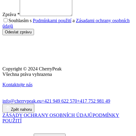
Zpráva
*
Souhlasím s
Podmínkami použití
a
Zásadami ochrany osobních
údajů
Odeslat zprávu
Copyright © 2024 CherryPeak
Všechna práva vyhrazena
Kontaktujte nás
info@cherrypeak.eu
+421 949 622 570
+417 752 981 49
Zpět nahoru
ZÁSADY OCHRANY OSOBNÍCH ÚDAJŮ
PODMÍNKY
POUŽITÍ