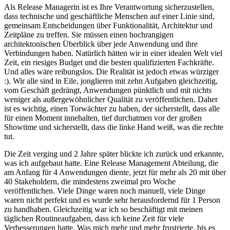
Als Release Managerin ist es Ihre Verantwortung sicherzustellen,
dass technische und geschäftliche Menschen auf einer Linie sind,
gemeinsam Entscheidungen über Funktionalität, Architektur und
Zeitpläne zu treffen. Sie müssen einen hochrangigen
architektonischen Überblick über jede Anwendung und ihre
Verbindungen haben. Natürlich hätten wir in einer idealen Welt viel
Zeit, ein riesiges Budget und die besten qualifizierten Fachkräfte.
Und alles wäre reibungslos. Die Realität ist jedoch etwas würziger
:). Wir alle sind in Eile, jonglieren mit zehn Aufgaben gleichzeitig,
vom Geschäft gedrängt, Anwendungen pünktlich und mit nichts
weniger als außergewöhnlicher Qualität zu veröffentlichen. Daher
ist es wichtig, einen Torwächter zu haben, der sicherstellt, dass alle
für einen Moment innehalten, tief durchatmen vor der großen
Showtime und sicherstellt, dass die linke Hand weiß, was die rechte
tut.
Die Zeit verging und 2 Jahre später blickte ich zurück und erkannte,
was ich aufgebaut hatte. Eine Release Management Abteilung, die
am Anfang für 4 Anwendungen diente, jetzt für mehr als 20 mit über
40 Stakeholdern, die mindestens zweimal pro Woche
veröffentlichen. Viele Dinge waren noch manuell, viele Dinge
waren nicht perfekt und es wurde sehr herausfordernd für 1 Person
zu handhaben. Gleichzeitig war ich so beschäftigt mit meinen
täglichen Routineaufgaben, dass ich keine Zeit für viele
Verbesserungen hatte. Was mich mehr und mehr frustrierte, bis es