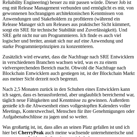
Reliability Engineering) besser zu mir passen würde. Dieser Job ist
eng mit Release Management verbunden und ermöglicht es mir, von
gewonnenen hochrangigen architektonischen Kenntnissen von
Anwendungen und Stakeholdern zu profitieren (während ein
Release Manager sich um Releases aus praktischer Sicht kümmert,
sorgt ein SRE für technische Stabilität und Zuverlässigkeit). Und
SRE geht nicht nur um Programmieren. Ich finde es auch viel
logischer und breiter, anstatt sich nur auf eine Anwendung und
starke Programmierprinzipien zu konzentrieren.
Zusätzlich wird erwartet, dass die Nachfrage nach SRE Entwicklern
in verschiedenen Branchen wachsen wird, was es zu einem
vielversprechenden Bereich macht. Obwohl die Nachfrage nach
Blockchain Entwicklern auch gestiegen ist, ist der Blockchain Markt
aus meiner Sicht derzeit noch begrenzt.
Nach 2,5 Monaten zurück in den Schuhen eines Entwicklers kann
ich sagen, dass es herausfordernd, aber unglaublich bereichernd war,
täglich neue Fähigkeiten und Kenntnisse zu gewinnen. Außerdem
genieße ich die Abwesenheit eines vollgestopften Kalenders voller
Meetings, Kontextwechsel, Menschen für ihre Genehmigungen oder
Aufgabenabschlüsse zu jagen und so weiter.
Was großartig ist, ist, dass alles an seinen Platz gefallen ist und ich
hier bei
CherryPeak
auch meine wachsende unternehmerische und