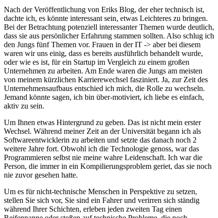
Nach der Veröffentlichung von Eriks Blog, der eher technisch ist,
dachte ich, es könnte interessant sein, etwas Leichteres zu bringen.
Bei der Betrachtung potenziell interessanter Themen wurde deutlich,
dass sie aus persönlicher Erfahrung stammen sollten. Also schlug ich
den Jungs fünf Themen vor. Frauen in der IT -> aber bei diesem
waren wir uns einig, dass es bereits ausführlich behandelt wurde,
oder wie es ist, für ein Startup im Vergleich zu einem großen
Unternehmen zu arbeiten. Am Ende waren die Jungs am meisten
von meinem kürzlichen Karrierewechsel fasziniert. Ja, zur Zeit des
Unternehmensaufbaus entschied ich mich, die Rolle zu wechseln.
Jemand könnte sagen, ich bin über-motiviert, ich liebe es einfach,
aktiv zu sein.
Um Ihnen etwas Hintergrund zu geben. Das ist nicht mein erster
Wechsel. Während meiner Zeit an der Universität begann ich als
Softwareentwicklerin zu arbeiten und setzte das danach noch 2
weitere Jahre fort. Obwohl ich die Technologie genoss, war das
Programmieren selbst nie meine wahre Leidenschaft. Ich war die
Person, die immer in ein Kompilierungsproblem geriet, das sie noch
nie zuvor gesehen hatte.
Um es für nicht-technische Menschen in Perspektive zu setzen,
stellen Sie sich vor, Sie sind ein Fahrer und verirren sich ständig
während Ihrer Schichten, erleben jeden zweiten Tag einen
Reifenpanne oder stoßen auf technische Probleme, die noch