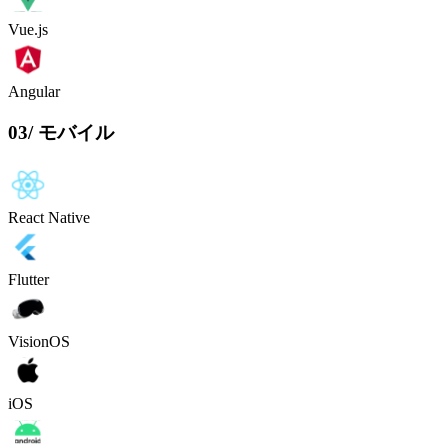
Vue.js
Angular
03
/
モバイル
React Native
Flutter
VisionOS
iOS