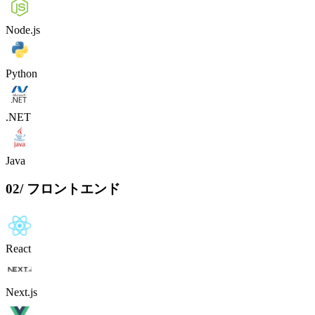
Node.js
Python
.NET
Java
02
/
フロントエンド
React
Next.js