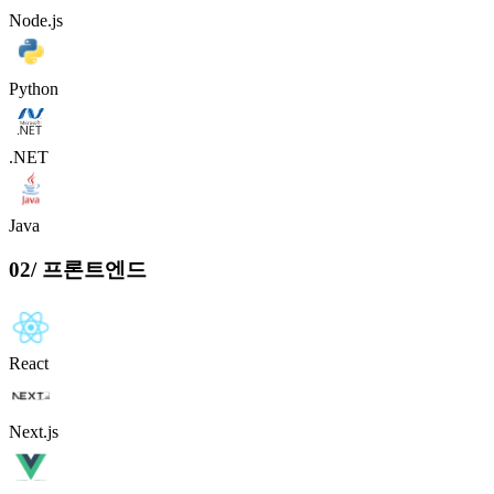
Node.js
Python
.NET
Java
02
/
프론트엔드
React
Next.js